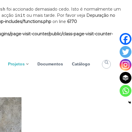
sh
foi accionado demasiado cedo. Isto é normalmente um
a acção
init
ou mais tarde. Por favor veja
Depuração no
wp-includes/functions.php
on line
6170
gins/page-visit-counter/public/class-page-visit-counter-
Projetos
Documentos
Catálogo