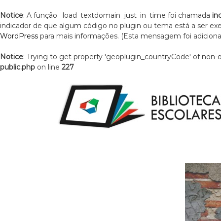
Notice
: A função _load_textdomain_just_in_time foi chamada
in
indicador de que algum código no plugin ou tema está a ser e
WordPress
para mais informações. (Esta mensagem foi adicionad
Notice
: Trying to get property 'geoplugin_countryCode' of non-
public.php
on line
227
S
k
i
p
t
o
c
o
n
t
e
n
t