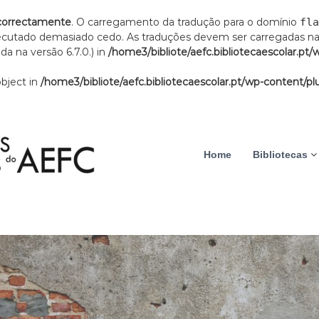
correctamente
. O carregamento da tradução para o domínio
fla
xecutado demasiado cedo. As traduções devem ser carregadas n
a na versão 6.7.0.) in
/home3/bibliote/aefc.bibliotecaescolar.pt/
object in
/home3/bibliote/aefc.bibliotecaescolar.pt/wp-content/plu
B
A
i
t
b
Home
Bibliotecas
i
l
i
v
o
i
t
d
e
a
c
a
d
s
e
E
s
s