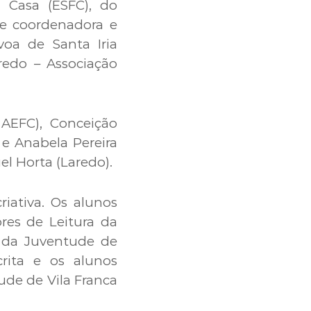
a Casa (ESFC), do
de coordenadora e
voa de Santa Iria
redo – Associação
 AEFC), Conceição
 e Anabela Pereira
el Horta (Laredo).
riativa. Os alunos
res de Leitura da
a da Juventude de
rita e os alunos
tude de Vila Franca