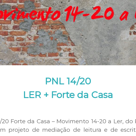
e
c
o
P
l
r
a
o
r
j
e
s
e
t
o
s
PNL 14/20
LER + Forte da Casa
4/20 Forte da Casa – Movimento 14-20 a Ler, do
m projeto de mediação de leitura e de escrita