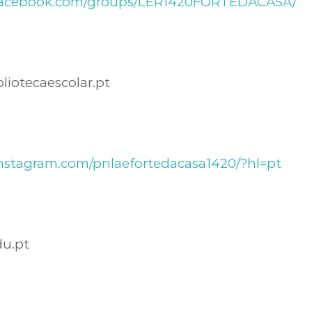
.facebook.com/groups/LER1420FORTEDACASA/
otecaescolar.pt
instagram.com/pnlaefortedacasa1420/?hl=pt
u.pt