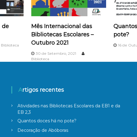
 de
Mês Internacional das
Quantos
Bibliotecas Escolares –
pote?
Outubro 2021
Biblioteca
16 de Out
30 de Setembro, 2021
Biblioteca
Artigos recentes
Atividades nas Bibliotecas Escolares da EB1 e da
EB 2,3
Quantos doces há no pote?
Decoração de Abóboras