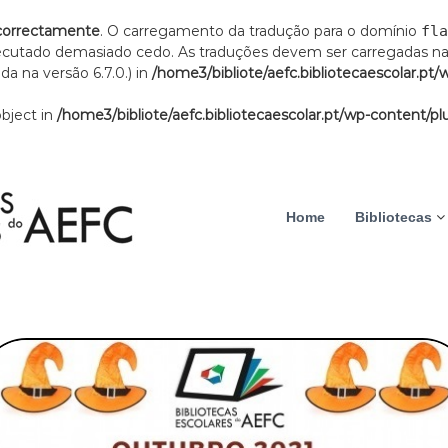
correctamente
. O carregamento da tradução para o domínio
fla
xecutado demasiado cedo. As traduções devem ser carregadas n
a na versão 6.7.0.) in
/home3/bibliote/aefc.bibliotecaescolar.pt/
object in
/home3/bibliote/aefc.bibliotecaescolar.pt/wp-content/plu
B
A
i
t
b
Home
Bibliotecas
i
l
i
v
o
i
t
d
e
a
c
a
d
s
e
E
s
s