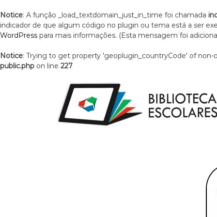
Notice
: A função _load_textdomain_just_in_time foi chamada
in
indicador de que algum código no plugin ou tema está a ser e
WordPress
para mais informações. (Esta mensagem foi adicionad
Notice
: Trying to get property 'geoplugin_countryCode' of non-
public.php
on line
227
S
k
i
p
t
o
c
o
n
t
e
n
t