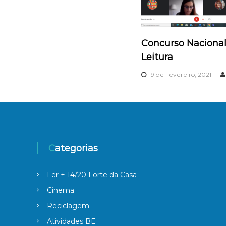
ç
ã
Concurso Nacional
o
Leitura
d
19 de Fevereiro, 2021
e
a
r
Categorias
t
Ler + 14/20 Forte da Casa
i
Cinema
Reciclagem
g
Atividades BE