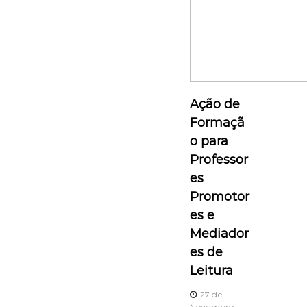
e
a
r
t
Ação de
Formaçã
i
o para
Professor
g
es
o
Promotor
es e
s
Mediador
es de
Leitura
27 de
Novembro,