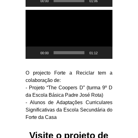
00:00
01:06
e
t
o
o
R
r
e
d
p
e
r
v
o
í
d
d
u
00:00
01:12
e
t
o
o
r
O projecto Forte a Reciclar tem a
d
colaboração de:
e
- Projeto “The Coopers D” (turma 9º D
v
da Escola Básica Padre José Rota)
í
- Alunos de Adaptações Curriculares
d
e
Significativas da Escola Secundária do
o
Forte da Casa
Visite o projeto de