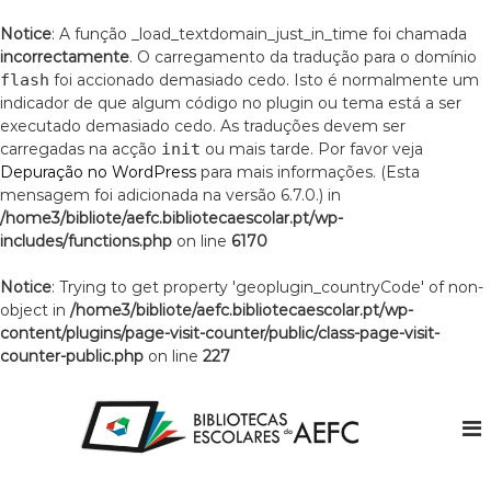
Notice
: A função _load_textdomain_just_in_time foi chamada
incorrectamente
. O carregamento da tradução para o domínio
flash
foi accionado demasiado cedo. Isto é normalmente um
indicador de que algum código no plugin ou tema está a ser
executado demasiado cedo. As traduções devem ser
carregadas na acção
init
ou mais tarde. Por favor veja
Depuração no WordPress
para mais informações. (Esta
mensagem foi adicionada na versão 6.7.0.) in
/home3/bibliote/aefc.bibliotecaescolar.pt/wp-
includes/functions.php
on line
6170
Notice
: Trying to get property 'geoplugin_countryCode' of non-
object in
/home3/bibliote/aefc.bibliotecaescolar.pt/wp-
content/plugins/page-visit-counter/public/class-page-visit-
counter-public.php
on line
227
S
k
i
p
t
B
A