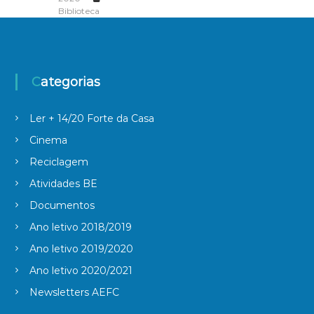
Biblioteca
a
r
t
Categorias
i
Ler + 14/20 Forte da Casa
Cinema
g
Reciclagem
o
Atividades BE
Documentos
s
Ano letivo 2018/2019
Ano letivo 2019/2020
Ano letivo 2020/2021
Newsletters AEFC