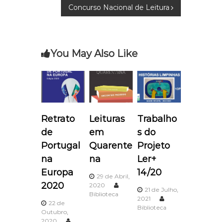
Concurso Nacional de Leitura
a
v
You May Also Like
e
g
a
Retrato
Leituras
Trabalho
ç
de
em
s do
ã
Portugal
Quarente
Projeto
na
na
Ler+
o
Europa
14/20
29 de Abril,
2020
2020
d
21 de Julho,
Biblioteca
2021
22 de
Biblioteca
e
Outubro,
2020