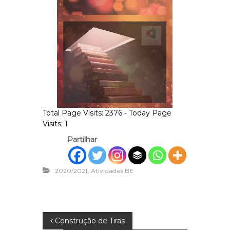
Total Page Visits: 2376 - Today Page
Visits: 1
Partilhar
,
2020/2021
Atividades BE
N
Construção de Tiras