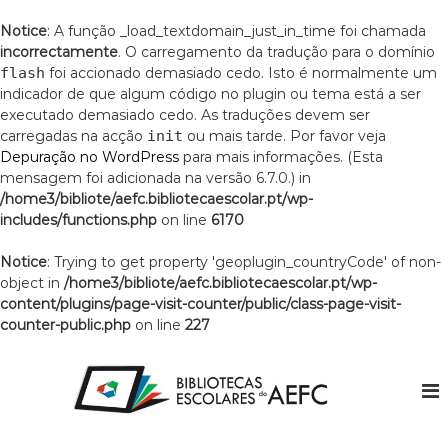
Notice
: A função _load_textdomain_just_in_time foi chamada
incorrectamente
. O carregamento da tradução para o domínio
flash
foi accionado demasiado cedo. Isto é normalmente um
indicador de que algum código no plugin ou tema está a ser
executado demasiado cedo. As traduções devem ser
carregadas na acção
init
ou mais tarde. Por favor veja
Depuração no WordPress
para mais informações. (Esta
mensagem foi adicionada na versão 6.7.0.) in
/home3/bibliote/aefc.bibliotecaescolar.pt/wp-
includes/functions.php
on line
6170
Notice
: Trying to get property 'geoplugin_countryCode' of non-
object in
/home3/bibliote/aefc.bibliotecaescolar.pt/wp-
content/plugins/page-visit-counter/public/class-page-visit-
counter-public.php
on line
227
S
k
i
p
t
B
A