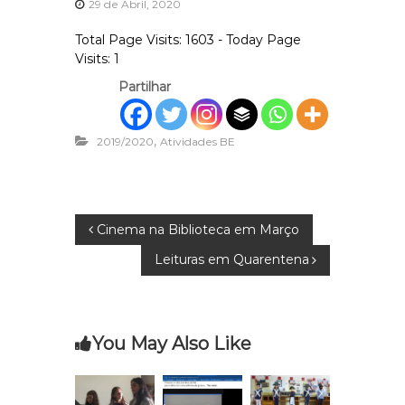
o
29 de Abril, 2020
s
Total Page Visits: 1603 - Today Page
Visits: 1
Partilhar
,
2019/2020
Atividades BE
N
Cinema na Biblioteca em Março
Leituras em Quarentena
a
v
You May Also Like
e
g