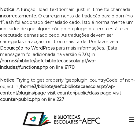
Notice
: A função _load_textdomain_just_in_time foi chamada
incorrectamente
. O carregamento da tradução para o domínio
flash
foi accionado demasiado cedo. Isto é normalmente um
indicador de que algum código no plugin ou tema está a ser
executado demasiado cedo. As traduções devem ser
carregadas na acção
init
ou mais tarde. Por favor veja
Depuração no WordPress
para mais informações. (Esta
mensagem foi adicionada na versão 6.7.0.) in
/home3/bibliote/aefc.bibliotecaescolar.pt/wp-
includes/functions.php
on line
6170
Notice
: Trying to get property 'geoplugin_countryCode' of non-
object in
/home3/bibliote/aefc.bibliotecaescolar.pt/wp-
content/plugins/page-visit-counter/public/class-page-visit-
counter-public.php
on line
227
S
k
i
p
t
B
A