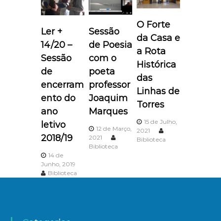
a
O Forte
Ler +
Sessão
ç
da Casa e
14/20 –
de Poesia
a Rota
ã
Sessão
com o
Histórica
de
poeta
das
o
encerram
professor
Linhas de
ento do
Joaquim
d
Torres
ano
Marques
15 de Julho,
e
letivo
12 de Março,
2021
2018/19
2021
Biblioteca
a
Biblioteca
14 de
Junho, 2019
r
Biblioteca
t
i